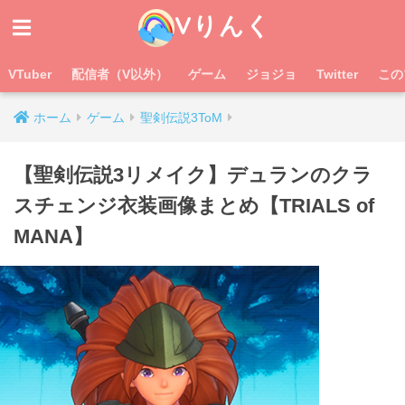
Vりんく
VTuber
配信者（V以外）
ゲーム
ジョジョ
Twitter
この
ホーム
ゲーム
聖剣伝説3ToM
【聖剣伝説3リメイク】デュランのクラ
スチェンジ衣装画像まとめ【TRIALS of
MANA】