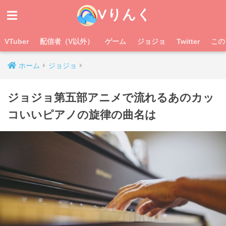
Vりんく
VTuber
配信者（V以外）
ゲーム
ジョジョ
Twitter
この
ホーム
ジョジョ
ジョジョ第五部アニメで流れるあのカッ
コいいピアノの旋律の曲名は