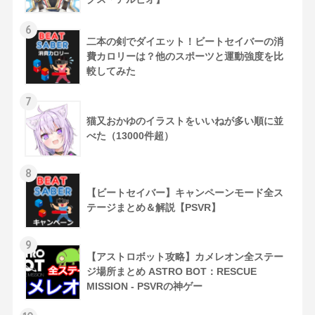
6
二本の剣でダイエット！ビートセイバーの消
費カロリーは？他のスポーツと運動強度を比
較してみた
7
猫又おかゆのイラストをいいねが多い順に並
べた（13000件超）
8
【ビートセイバー】キャンペーンモード全ス
テージまとめ＆解説【PSVR】
9
【アストロボット攻略】カメレオン全ステー
ジ場所まとめ ASTRO BOT：RESCUE
MISSION - PSVRの神ゲー