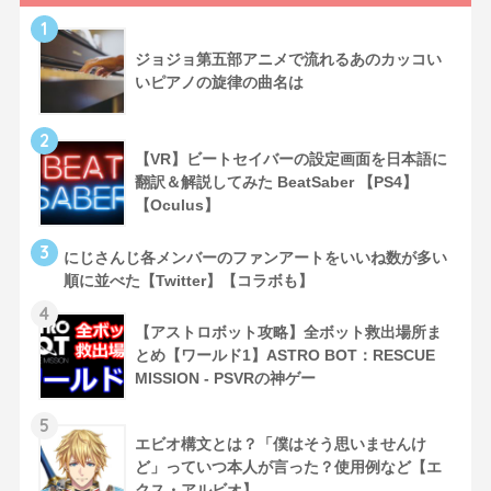
1
ジョジョ第五部アニメで流れるあのカッコい
いピアノの旋律の曲名は
2
【VR】ビートセイバーの設定画面を日本語に
翻訳＆解説してみた BeatSaber 【PS4】
【Oculus】
3
にじさんじ各メンバーのファンアートをいいね数が多い
順に並べた【Twitter】【コラボも】
4
【アストロボット攻略】全ボット救出場所ま
とめ【ワールド1】ASTRO BOT：RESCUE
MISSION - PSVRの神ゲー
5
エビオ構文とは？「僕はそう思いませんけ
ど」っていつ本人が言った？使用例など【エ
クス・アルビオ】