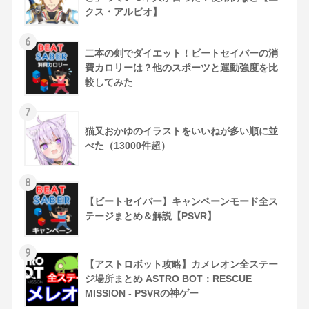
クス・アルビオ】
6
二本の剣でダイエット！ビートセイバーの消
費カロリーは？他のスポーツと運動強度を比
較してみた
7
猫又おかゆのイラストをいいねが多い順に並
べた（13000件超）
8
【ビートセイバー】キャンペーンモード全ス
テージまとめ＆解説【PSVR】
9
【アストロボット攻略】カメレオン全ステー
ジ場所まとめ ASTRO BOT：RESCUE
MISSION - PSVRの神ゲー