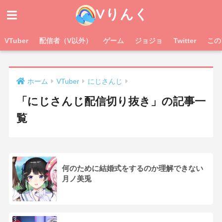
Vりんく
VTuber
配信者（V以外）
ゲーム
ジョジョ
Twitter
この
ホーム
VTuber
にじさんじ
「にじさんじ配信切り抜き」の記事一
覧
何のために結婚式をするのか理解できない
月ノ美兎