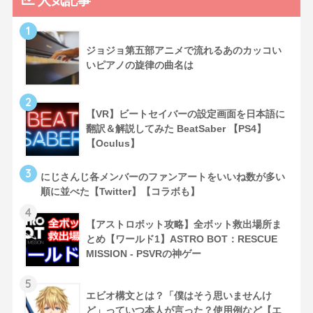
人気記事
1
ジョジョ第五部アニメで流れるあのカッコい
いピアノの旋律の曲名は
2
【VR】ビートセイバーの設定画面を日本語に
翻訳＆解説してみた BeatSaber 【PS4】
【Oculus】
3
にじさんじ各メンバーのファンアートをいいね数が多い
順に並べた【Twitter】【コラボも】
4
【アストロボット攻略】全ボット救出場所ま
とめ【ワールド1】ASTRO BOT：RESCUE
MISSION - PSVRの神ゲー
5
エビオ構文とは？「僕はそう思いませんけ
ど」っていつ本人が言った？使用例など【エ